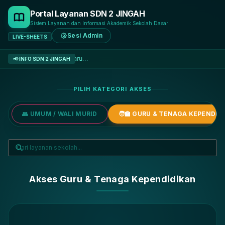
Portal Layanan SDN 2 JINGAH
Sistem Layanan dan Informasi Akademik Sekolah Dasar
Sesi Admin
LIVE-SHEETS
muat pengumuman terbaru…
📢 INFO SDN 2 JINGAH
PILIH KATEGORI AKSES
👥 UMUM / WALI MURID
🧑‍🏫 GURU & TENAGA KEPENDID
Akses Guru & Tenaga Kependidikan