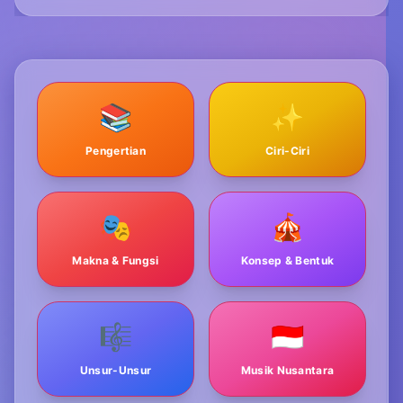
📚
✨
Pengertian
Ciri-Ciri
🎭
🎪
Makna & Fungsi
Konsep & Bentuk
🎼
🇮🇩
Unsur-Unsur
Musik Nusantara