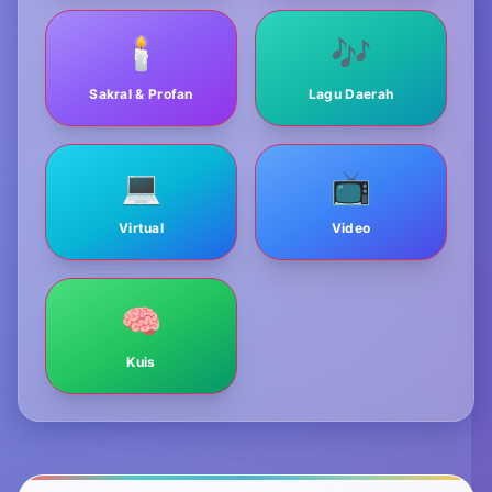
🕯️
🎶
Sakral & Profan
Lagu Daerah
💻
📺
Virtual
Video
🧠
Kuis