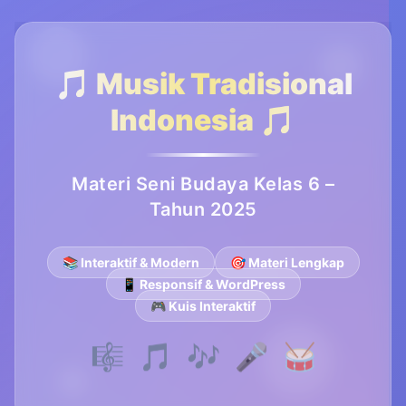
🎵 Musik Tradisional
Indonesia 🎵
Materi Seni Budaya Kelas 6 –
Tahun 2025
📚 Interaktif & Modern
🎯 Materi Lengkap
📱 Responsif & WordPress
🎮 Kuis Interaktif
🎼
🎵
🎶
🎤
🥁