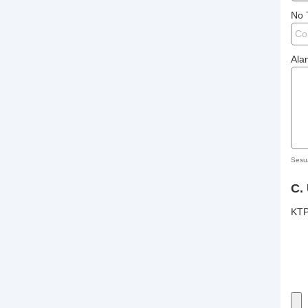
No 
Ala
Sesu
C.
KT