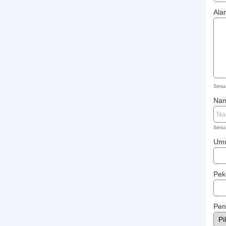
Ala
Sesu
Na
Sesu
Umu
Pek
Pen