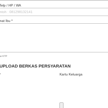
Telp / HP / WA
mat Ibu
*
ai KTP
 UPLOAD BERKAS PERSYARATAN
P
Kartu Keluarga