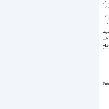
Tem
Tan
Ag
I
Ala
Pas