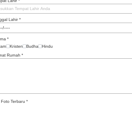
pat Lahir
*
ggal Lahir
*
ama
*
slam
Kristen
Budha
Hindu
mat Rumah
*
 Foto Terbaru
*