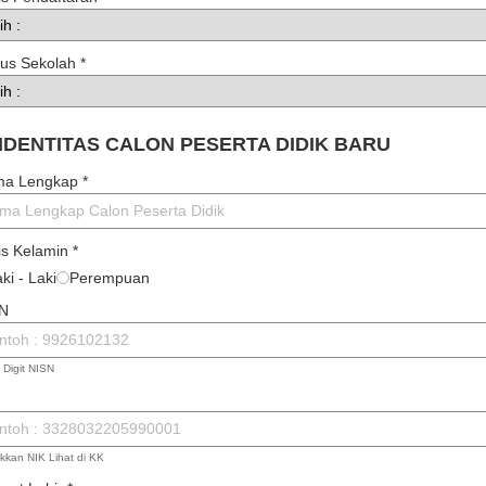
tus Sekolah
*
 IDENTITAS CALON PESERTA DIDIK BARU
ma Lengkap
*
is Kelamin
*
ki - Laki
Perempuan
SN
0 Digit NISN
kkan NIK Lihat di KK