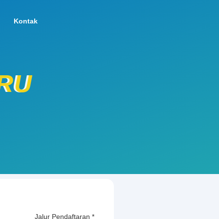
Kontak
ARU
Jalur Pendaftaran
*