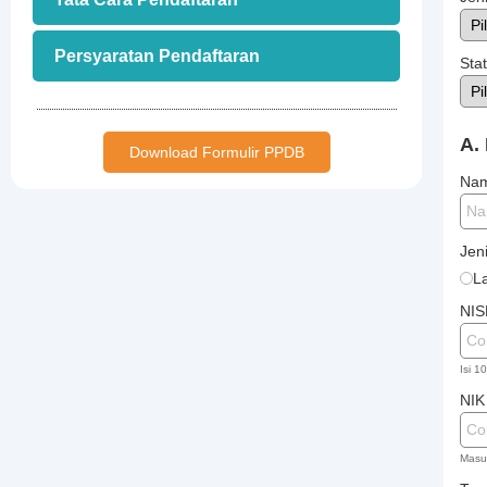
Persyaratan Pendaftaran
Sta
A.
Download Formulir PPDB
Na
Jen
La
NI
Isi 1
NIK
Masu