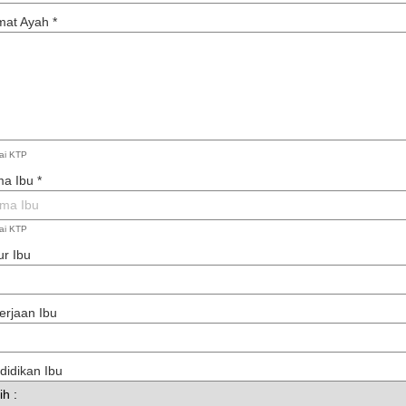
mat Ayah
*
ai KTP
ma Ibu
*
ai KTP
r Ibu
erjaan Ibu
didikan Ibu