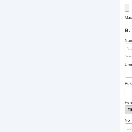
Max
B.
Na
Sesu
Umu
Pek
Pen
No 